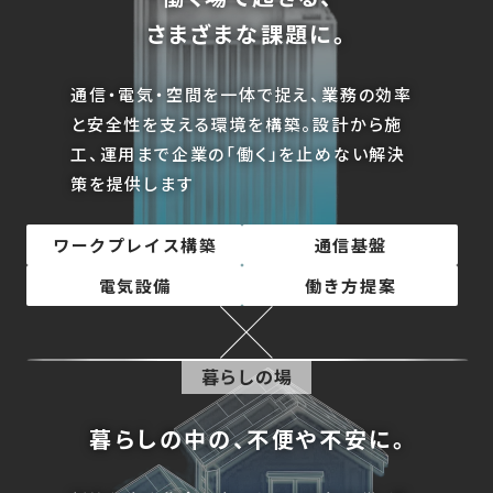
さまざまな課題に。
通信・電気・空間を一体で捉え、業務の効率
と安全性を支える環境を構築。設計から施
工、運用まで企業の「働く」を止めない解決
策を提供します
ワークプレイス構築
通信基盤
電気設備
働き方提案
暮らしの場
暮らしの中の、不便や不安に。