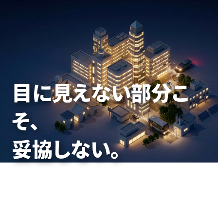
力を束ね、
目に見えない部分こ
働く日常を、
未来をつくる。
そ、
止めないための基盤
妥協しない。
を。