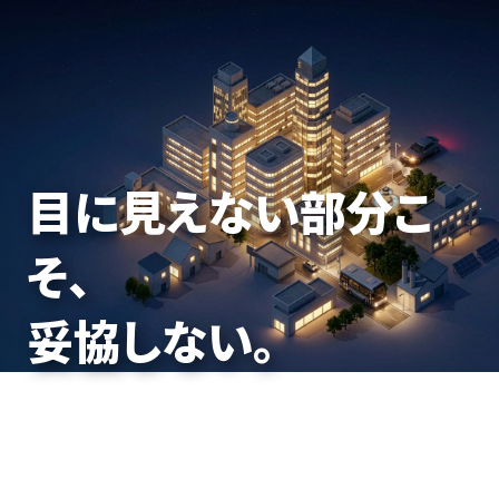
力を束ね、
目に見えない部分こ
働く日常を、
未来をつくる。
そ、
止めないための基盤
妥協しない。
を。