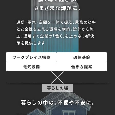
さまざまな課題に。
通信・電気・空間を一体で捉え、業務の効率
と安全性を支える環境を構築。設計から施
工、運用まで企業の「働く」を止めない解決
策を提供します
ワークプレイス構築
通信基盤
電気設備
働き方提案
暮らしの場
暮らしの中の、不便や不安に。