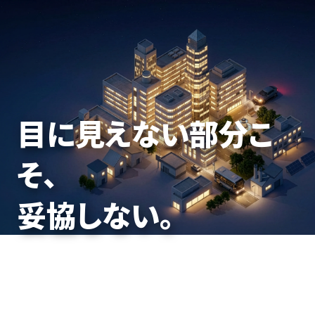
力を束ね、
目に見えない部分こ
働く日常を、
未来をつくる。
そ、
止めないための基盤
妥協しない。
を。