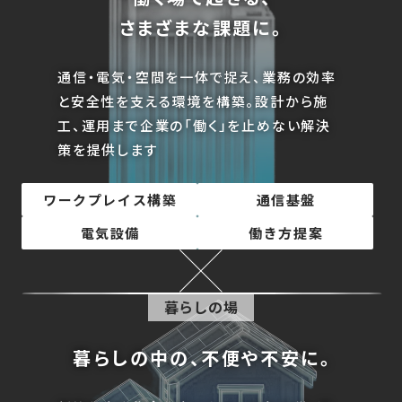
さまざまな課題に。
通信・電気・空間を一体で捉え、業務の効率
と安全性を支える環境を構築。設計から施
工、運用まで企業の「働く」を止めない解決
策を提供します
ワークプレイス構築
通信基盤
電気設備
働き方提案
暮らしの場
暮らしの中の、不便や不安に。